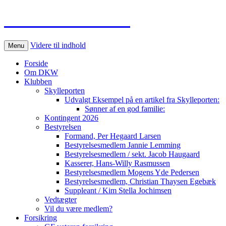
Dansk DKW Club
Videre til indhold
Menu
Forside
Om DKW
Klubben
Skylleporten
Udvalgt Eksempel på en artikel fra Skylleporten:
Sønner af en god familie:
Kontingent 2026
Bestyrelsen
Formand, Per Hegaard Larsen
Bestyrelsesmedlem Jannie Lemming
Bestyrelsesmedlem / sekt. Jacob Haugaard
Kasserer, Hans-Willy Rasmussen
Bestyrelsesmedlem Mogens Yde Pedersen
Bestyrelsesmedlem, Christian Thaysen Egebæk
Suppleant / Kim Stella Jochimsen
Vedtægter
Vil du være medlem?
Forsikring