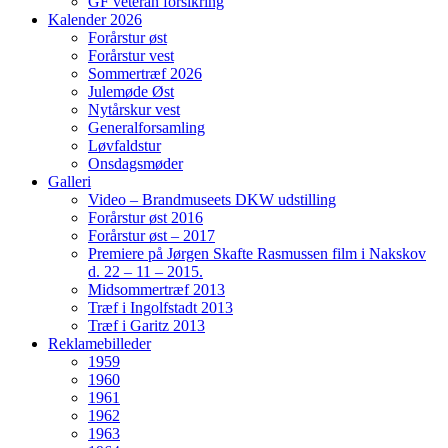
GF veteran forsikring
Kalender 2026
Forårstur øst
Forårstur vest
Sommertræf 2026
Julemøde Øst
Nytårskur vest
Generalforsamling
Løvfaldstur
Onsdagsmøder
Galleri
Video – Brandmuseets DKW udstilling
Forårstur øst 2016
Forårstur øst – 2017
Premiere på Jørgen Skafte Rasmussen film i Nakskov
d. 22 – 11 – 2015.
Midsommertræf 2013
Træf i Ingolfstadt 2013
Træf i Garitz 2013
Reklamebilleder
1959
1960
1961
1962
1963