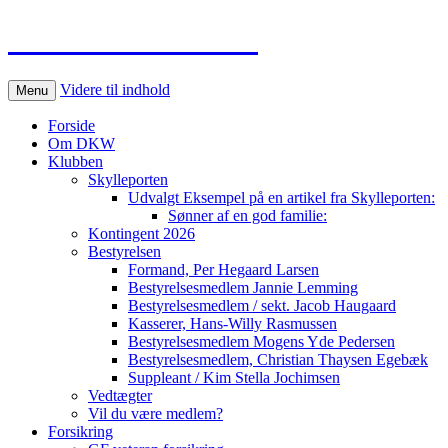
Dansk DKW Club
Videre til indhold
Menu
Forside
Om DKW
Klubben
Skylleporten
Udvalgt Eksempel på en artikel fra Skylleporten:
Sønner af en god familie:
Kontingent 2026
Bestyrelsen
Formand, Per Hegaard Larsen
Bestyrelsesmedlem Jannie Lemming
Bestyrelsesmedlem / sekt. Jacob Haugaard
Kasserer, Hans-Willy Rasmussen
Bestyrelsesmedlem Mogens Yde Pedersen
Bestyrelsesmedlem, Christian Thaysen Egebæk
Suppleant / Kim Stella Jochimsen
Vedtægter
Vil du være medlem?
Forsikring