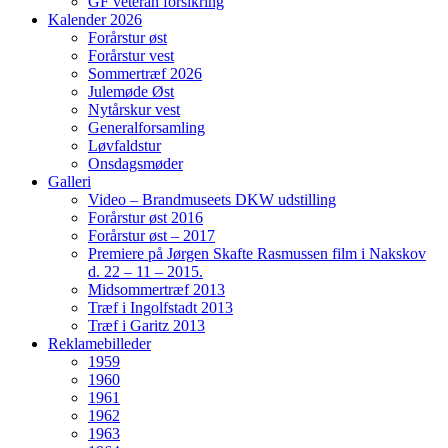
GF veteran forsikring
Kalender 2026
Forårstur øst
Forårstur vest
Sommertræf 2026
Julemøde Øst
Nytårskur vest
Generalforsamling
Løvfaldstur
Onsdagsmøder
Galleri
Video – Brandmuseets DKW udstilling
Forårstur øst 2016
Forårstur øst – 2017
Premiere på Jørgen Skafte Rasmussen film i Nakskov
d. 22 – 11 – 2015.
Midsommertræf 2013
Træf i Ingolfstadt 2013
Træf i Garitz 2013
Reklamebilleder
1959
1960
1961
1962
1963