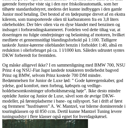
gørende fornyelse viste sig i den nye friskolieautomatik, som her
tilhørte standardudstyret, medens det kunne indbygges i den gamle
Junior mod betaling. Det bestod af en fødepumpe drevet af en ekstra
kilerem, som transporterede olien til karburatoren fra en 3,8 liters
oliebeholder. Der blev olien via en dyse blandet med benzinen og
indsuget i forbrændingskammeret. Fordelen ved dette tiltag var, at
doseringen nu fulgte omdrejninger og belastning af motoren, hvilket
medførte et gennemsnitligt blandingsforhold på 1:100. Tidligere
tankede Junior-kørerne olieblandet benzin i forholdet 1:40, altså en
reduktion i olieforbruget på ca. 1 l/1000 km. Således udrustet syntes
DKW forberedt for fremtiden.
Og måske alligevel ikke? I en sammenligning med BMW 700, NSU
Prinz 4 og NSU-Fiat Jagst landede totakteren trediebedst bagved
Prinz og BMW, selvom Prinz kostede 700 DM mindre.
Bedømmelsen for Junior de Luxe lød: ” Gode køreegenskaber, god
ydelse, god komfort, men forbrug, købspris og vedlige-
holdelsesomkostninger uforholdsmæssig høje”. Ikke desto mindre
optrådte Junior og Junior de Luxe, såvel som de øvrige DKW-
modeller, på førstepladserne i bane- og rallysport. Sat i drift af først
og fremmest ”husfrisøren” A. W. Mantzel, var bilerne dominerende i
touringklassen op til 850 ccm. Dertil kunne Mantzel Tuning levere
tuningsudstyr i flere klasser også egnet for hverdagskørsel.