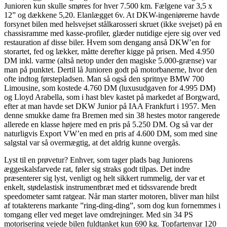
Junioren kun skulle smøres for hver 7.500 km. Fælgene var 3,5 x
12” og dækkene 5,20. Elanlægget 6v. At DKW-ingeniørerne havde
forsynet bilen med helsvejset stålkarosseri skruet (ikke svejset) på en
chassisramme med kasse-profiler, glæder nutidige ejere sig over ved
restauration af disse biler. Hvem som dengang anså DKW’en for
storartet, fed og lækker, måtte derefter kigge på prisen. Med 4.950
DM inkl. varme (altså netop under den magiske 5.000-grænse) var
man på punktet. Dertil lå Junioren godt på motorbanerne, hvor den
ofte indtog førstepladsen. Man så også den spritnye BMW 700
Limousine, som kostede 4.760 DM (luxusudgaven for 4.995 DM)
og Lloyd Arabella, som i hast blev kastet på markedet af Borgward,
efter at man havde set DKW Junior på IAA Frankfurt i 1957. Men
denne smukke dame fra Bremen med sin 38 hestes motor rangerede
allerede en klasse højere med en pris på 5.250 DM. Og så var der
naturligvis Export VW’en med en pris af 4.600 DM, som med sine
salgstal var så overmægtig, at det aldrig kunne overgås.
Lyst til en prøvetur? Enhver, som tager plads bag Juniorens
æggeskalsfarvede rat, føler sig straks godt tilpas. Det indre
præsenterer sig lyst, venligt og helt sikkert rummelig, der var et
enkelt, stødelastisk instrumentbræt med et tidssvarende bredt
speedometer samt ratgear. Når man starter motoren, bliver man hilst
af totakterens markante ”ring-ding-ding”, som dog kun fornemmes i
tomgang eller ved meget lave omdrejninger. Med sin 34 PS
motorisering vejede bilen fuldtanket kun 690 kg. Topfartenvar 120