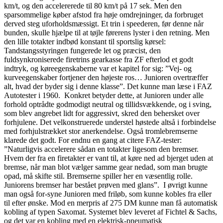
km/t, og den accelererede til 80 km/t på 17 sek. Men den
sparsommelige køber afstod fra høje omdrejninger, da forbruget
derved steg uforholdsmæssigt. Et trin i speederen, før denne når
bunden, skulle hjælpe til at tøjle førerens lyster i den retning. Men
den lille totakter indbød konstant til sportslig kørsel:
Tandstangsstyringen fungerede let og præcist, den
fuldsynkroniserede firetrins gearkasse fra ZF efterlod et godt
indtryk, og køreegenskaberne var et kapitel for sig: ”Vej- og
kurveegenskaber fortjener den højeste ros… Junioren overtræffer
alt, hvad der byder sig i denne klasse”. Det kunne man læse i FAZ
Autotester i 1960. Konkret betyder dette, at Junioren under alle
forhold optrådte godmodigt neutral og tillidsvækkende, og i sving,
som blev angrebet lidt for aggressivt, skred den behersket over
forhjulene. Det velkonstruerede understel høstede altså i forbindelse
med forhjulstrækket stor anerkendelse. Også tromlebremserne
klarede det godt. For endnu en gang at citere FAZ-tester:
”Naturligvis accelerere sådan en totakter ligesom den bremser.
Hvem der fra en firetakter er vant til, at køre ned ad bjerget uden at
bremse, når man blot vælger samme gear nedad, som man brugte
opad, må skifte stil. Bremserne spiller her en væsentlig rolle.
Juniorens bremser har bestået prøven med glans”. I øvrigt kunne
man også for-syne Junioren med friløb, som kunne kobles fra eller
til efter ønske. Mod en merpris af 275 DM kunne man få automatisk
kobling af typen Saxomat. Systemet blev leveret af Fichtel & Sachs,
og det var en kobling med en elektrisk-pneumatisk