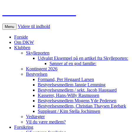
Dansk DKW Club
Videre til indhold
Menu
Forside
Om DKW
Klubben
Skylleporten
Udvalgt Eksempel på en artikel fra Skylleporten:
Sønner af en god familie:
Kontingent 2026
Bestyrelsen
Formand, Per Hegaard Larsen
Bestyrelsesmedlem Jannie Lemming
Bestyrelsesmedlem / sekt. Jacob Haugaard
Kasserer, Hans-Willy Rasmussen
Bestyrelsesmedlem Mogens Yde Pedersen
Bestyrelsesmedlem, Christian Thaysen Egebæk
Suppleant / Kim Stella Jochimsen
Vedtægter
Vil du være medlem?
Forsikring