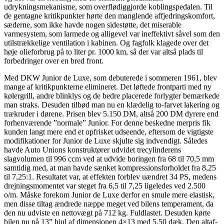
udrykningsmekanisme, som overflødiggjorde koblingspedalen. Til
de gentagne kritikpunkter hørte den manglende affjedringskomfort,
sæderne, som ikke havde nogen sidestøtte, det miserable
varmesystem, som larmede og alligevel var ineffektivt såvel som den
utilstrækkelige ventilation i kabinen. Og fagfolk klagede over det
høje olieforbrug på to liter pr. 1000 km, så der var altså plads til
forbedringer over en bred front.
Med DKW Junior de Luxe, som debuterede i sommeren 1961, blev
mange af kritikpunkterne elimineret. Det løftede frontparti med ny
kølergrill, andre blinklys og de bedre placerede forlygter bemærkede
man straks. Desuden tilbød man nu en klædelig to-farvet lakering og
trækruder i dørene. Prisen blev 5.150 DM, altså 200 DM dyrere end
forhenværende ”normale” Junior. For denne beskedne merpris fik
kunden langt mere end et opfrisket udseende, eftersom de vigtigste
modifikationer for Junior de Luxe skjulte sig indvendigt. Således
havde Auto Unions konstruktører udvidet trecylinderens
slagvolumen til 996 ccm ved at udvide boringen fra 68 til 70,5 mm
samtidig med, at man havde sænket kompressionsforholdet fra 8,25
til 7,25:1. Resultatet var, at effekten forblev uændret 34 PS, medens
drejningsmomentet var steget fra 6,5 til 7,25 ligeledes ved 2.500
o/m. Måske forekom Junior de Luxe derfor en smule mere elastisk,
men disse tiltag ændrede næppe meget ved bilens temperament, da
den nu udviste en nettovægt på 712 kg. Fuldlastet. Desuden kørte
bilen nu på 13” hjul af dimensionen 4×13 med 5,50 dæk. Den altaf-