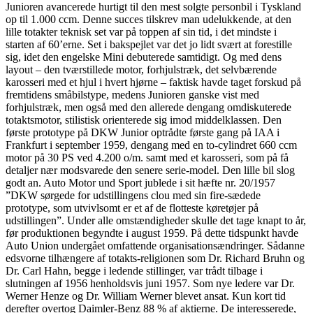
Junioren avancerede hurtigt til den mest solgte personbil i Tyskland
op til 1.000 ccm. Denne succes tilskrev man udelukkende, at den
lille totakter teknisk set var på toppen af sin tid, i det mindste i
starten af 60’erne. Set i bakspejlet var det jo lidt svært at forestille
sig, idet den engelske Mini debuterede samtidigt. Og med dens
layout – den tværstillede motor, forhjulstræk, det selvbærende
karosseri med et hjul i hvert hjørne – faktisk havde taget forskud på
fremtidens småbilstype, medens Junioren ganske vist med
forhjulstræk, men også med den allerede dengang omdiskuterede
totaktsmotor, stilistisk orienterede sig imod middelklassen. Den
første prototype på DKW Junior optrådte første gang på IAA i
Frankfurt i september 1959, dengang med en to-cylindret 660 ccm
motor på 30 PS ved 4.200 o/m. samt med et karosseri, som på få
detaljer nær modsvarede den senere serie-model. Den lille bil slog
godt an. Auto Motor und Sport jublede i sit hæfte nr. 20/1957
”DKW sørgede for udstillingens clou med sin fire-sædede
prototype, som utvivlsomt er et af de flotteste køretøjer på
udstillingen”. Under alle omstændigheder skulle det tage knapt to år,
før produktionen begyndte i august 1959. På dette tidspunkt havde
Auto Union undergået omfattende organisationsændringer. Sådanne
edsvorne tilhængere af totakts-religionen som Dr. Richard Bruhn og
Dr. Carl Hahn, begge i ledende stillinger, var trådt tilbage i
slutningen af 1956 henholdsvis juni 1957. Som nye ledere var Dr.
Werner Henze og Dr. William Werner blevet ansat. Kun kort tid
derefter overtog Daimler-Benz 88 % af aktierne. De interesserede,