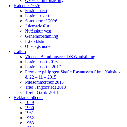
GF veteran forsikring
Kalender 2026
Forårstur øst
Forårstur vest
Sommertræf 2026
Julemøde Øst
Nytårskur vest
Generalforsamling
Løvfaldstur
Onsdagsmøder
Galleri
Video – Brandmuseets DKW udstilling
Forårstur øst 2016
Forårstur øst – 2017
Premiere på Jørgen Skafte Rasmussen film i Nakskov
d. 22 – 11 – 2015.
Midsommertræf 2013
Træf i Ingolfstadt 2013
Træf i Garitz 2013
Reklamebilleder
1959
1960
1961
1962
1963