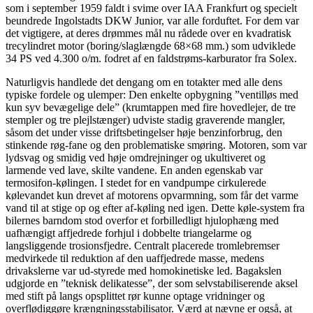
som i september 1959 faldt i svime over IAA Frankfurt og specielt
beundrede Ingolstadts DKW Junior, var alle forduftet. For dem var
det vigtigere, at deres drømmes mål nu rådede over en kvadratisk
trecylindret motor (boring/slaglængde 68×68 mm.) som udviklede
34 PS ved 4.300 o/m. fodret af en faldstrøms-karburator fra Solex.
Naturligvis handlede det dengang om en totakter med alle dens
typiske fordele og ulemper: Den enkelte opbygning ”ventilløs med
kun syv bevægelige dele” (krumtappen med fire hovedlejer, de tre
stempler og tre plejlstænger) udviste stadig graverende mangler,
såsom det under visse driftsbetingelser høje benzinforbrug, den
stinkende røg-fane og den problematiske smøring. Motoren, som var
lydsvag og smidig ved høje omdrejninger og ukultiveret og
larmende ved lave, skilte vandene. En anden egenskab var
termosifon-kølingen. I stedet for en vandpumpe cirkulerede
kølevandet kun drevet af motorens opvarmning, som får det varme
vand til at stige op og efter af-køling ned igen. Dette køle-system fra
bilernes barndom stod overfor et forbilledligt hjulophæng med
uafhængigt affjedrede forhjul i dobbelte triangelarme og
langsliggende trosionsfjedre. Centralt placerede tromlebremser
medvirkede til reduktion af den uaffjedrede masse, medens
drivakslerne var ud-styrede med homokinetiske led. Bagakslen
udgjorde en ”teknisk delikatesse”, der som selvstabiliserende aksel
med stift på langs opsplittet rør kunne optage vridninger og
overflødiggøre krængningsstabilisator. Værd at nævne er også, at