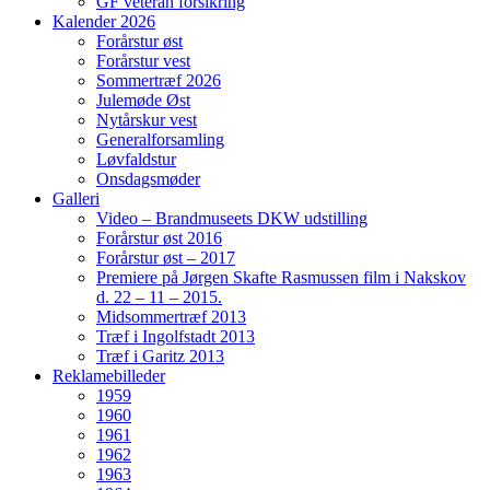
GF veteran forsikring
Kalender 2026
Forårstur øst
Forårstur vest
Sommertræf 2026
Julemøde Øst
Nytårskur vest
Generalforsamling
Løvfaldstur
Onsdagsmøder
Galleri
Video – Brandmuseets DKW udstilling
Forårstur øst 2016
Forårstur øst – 2017
Premiere på Jørgen Skafte Rasmussen film i Nakskov
d. 22 – 11 – 2015.
Midsommertræf 2013
Træf i Ingolfstadt 2013
Træf i Garitz 2013
Reklamebilleder
1959
1960
1961
1962
1963