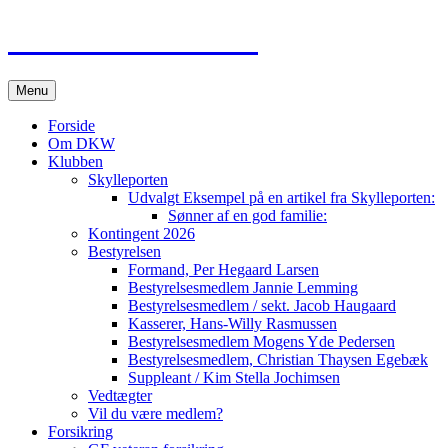
Dansk DKW Club
Videre
Menu
til
indhold
Forside
Om DKW
Klubben
Skylleporten
Udvalgt Eksempel på en artikel fra Skylleporten:
Sønner af en god familie:
Kontingent 2026
Bestyrelsen
Formand, Per Hegaard Larsen
Bestyrelsesmedlem Jannie Lemming
Bestyrelsesmedlem / sekt. Jacob Haugaard
Kasserer, Hans-Willy Rasmussen
Bestyrelsesmedlem Mogens Yde Pedersen
Bestyrelsesmedlem, Christian Thaysen Egebæk
Suppleant / Kim Stella Jochimsen
Vedtægter
Vil du være medlem?
Forsikring