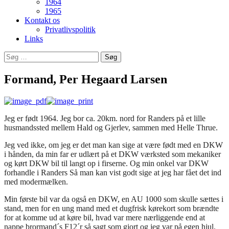
1964
1965
Kontakt os
Privatlivspolitik
Links
Søg
efter:
Formand, Per Hegaard Larsen
Jeg er født 1964. Jeg bor ca. 20km. nord for Randers på et lille
husmandssted mellem Hald og Gjerlev, sammen med Helle Thrue.
Jeg ved ikke, om jeg er det man kan sige at være født med en DKW
i hånden, da min far er udlært på et DKW værksted som mekaniker
og kørt DKW bil til langt op i firserne. Og min onkel var DKW
forhandle i Randers Så man kan vist godt sige at jeg har fået det ind
med modermælken.
Min første bil var da også en DKW, en AU 1000 som skulle sættes i
stand, men for en ung mand med et dugfrisk kørekort som brændte
for at komme ud at køre bil, hvad var mere nærliggende end at
nappe brormand´s F12´r så sagt som gjort og jeg var på egen hjul.