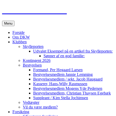
Dansk DKW Club
Videre
Menu
til
indhold
Forside
Om DKW
Klubben
Skylleporten
Udvalgt Eksempel på en artikel fra Skylleporten:
Sønner af en god familie:
Kontingent 2026
Bestyrelsen
Formand, Per Hegaard Larsen
Bestyrelsesmedlem Jannie Lemming
Bestyrelsesmedlem / sekt. Jacob Haugaard
Kasserer, Hans-Willy Rasmussen
Bestyrelsesmedlem Mogens Yde Pedersen
Bestyrelsesmedlem, Christian Thaysen Egebæk
Suppleant / Kim Stella Jochimsen
Vedtægter
Vil du være medlem?
Forsikring