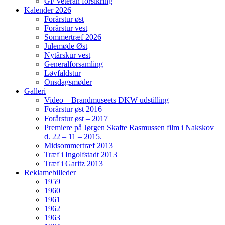
GF veteran forsikring
Kalender 2026
Forårstur øst
Forårstur vest
Sommertræf 2026
Julemøde Øst
Nytårskur vest
Generalforsamling
Løvfaldstur
Onsdagsmøder
Galleri
Video – Brandmuseets DKW udstilling
Forårstur øst 2016
Forårstur øst – 2017
Premiere på Jørgen Skafte Rasmussen film i Nakskov
d. 22 – 11 – 2015.
Midsommertræf 2013
Træf i Ingolfstadt 2013
Træf i Garitz 2013
Reklamebilleder
1959
1960
1961
1962
1963